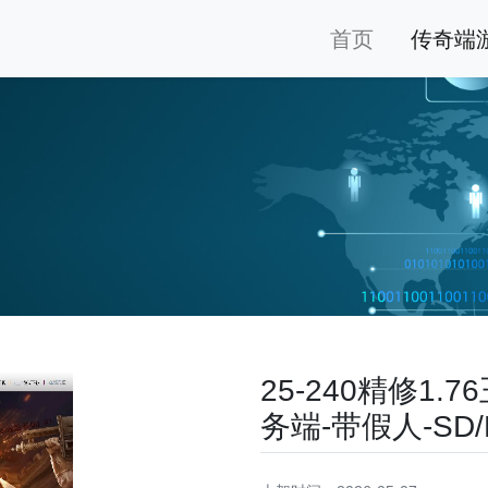
首页
传奇端
25-240精修1
务端-带假人-SD