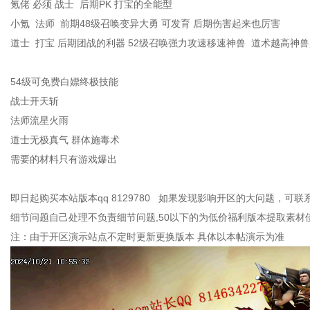
氪佬 必须 战士 后期PK 打宝的全能型
小氪 法师 前期48级召唤变异大勇 可发育 后期伤害起来也厉害
道士 打宝 后期团战的利器 52级召唤强力攻速移速神兽 道术越高神
54级可免费白嫖终极技能
战士开天斩
法师流星火雨
道士无极真气 群体施毒术
需要的材料只有游戏爆出
即日起购买本站版本qq 8129780 如果发现影响开区的大问题，可
细节问题自己处理不负责细节问题,50以下的为低价福利版本提取素材
注：由于开区演示站点不定时更新更换版本 具体以本帖演示为准