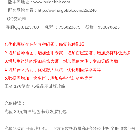
版本库地址：www.huigebbk.com
配套网站查看；http://ww.huigebbk.com/25/240
QQ交流群:
客服QQ:8129780 ④群 ：736028679 ⑤群：933070625
1.优化底板存在的各种问题，修复各种BUG
2.增加首冲地图，增加金币专家，增加百层宝塔，增加虎符终极洗练
3.增加生肖洗练增加首饰大师，增加保值大使，增加等级奖励
4.增加合区活动，优化散人玩法，优化刷怪爆率等等
5.数据库增加一套生肖，增加各种辅助材料等等
王者 176复古 +5极品基础版攻略
充值建议：
充值 20元首冲礼包 获取发展礼包
充值100元 开首冲礼包 土下方依次换取最高3倍经验斗笠 全服顶赞斗