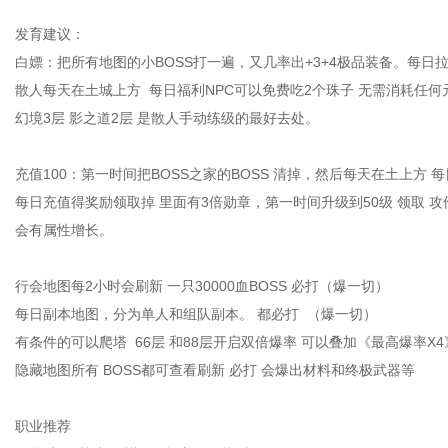
发育建议：
白嫖：把所有地图的小BOSS打一遍，又几率出+3+4极品装备。每日拉镖
散人每天在土城上方 每日福利NPC可以免费吃2个珠子 无需消耗任何
幻境3层 影之道2层 是散人手动练级的最好去处。
充值100：第一时间把BOSS之家的BOSS 清掉，然后每天在土上方 
每日充值得奖励领取掉 里面有3倍勋章，第一时间升级到50级 领取 
会有属性增长。
行会地图每2小时会刷新 一只30000血BOSS 必打（爆一切）
每日副本地图，分为单人和组队副本。 都必打 （爆一切）
有条件的可以爬塔 66层 和88层开启双倍爆率 可以叠加《最高爆率X4》
隐藏地图所有 BOSS都可查看刷新 必打 会爆出材料和终极武器等
职业推荐