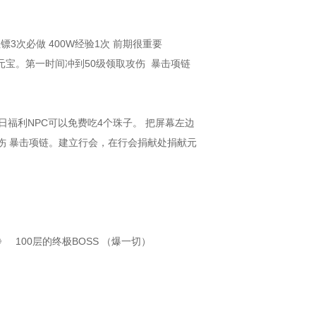
3次必做 400W经验1次 前期很重要
元宝。第一时间冲到50级领取攻伤 暴击项链
每日福利NPC可以免费吃4个珠子。 把屏幕左边
攻伤 暴击项链。建立行会，在行会捐献处捐献元
 100层的终极BOSS （爆一切）