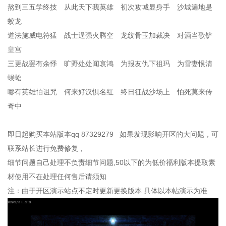
熬到三五学终技 从此天下我英雄 初次攻城显身手 沙城遍地是
蛟龙
道法施威电符猛 战士逞强火腾空 龙纹骨玉加裁决 对酒当歌铲
皇宫
三更战罢有余悸 旷野处处闻哀鸿 为报友仇下祖玛 为雪妻恨清
蜈蚣
哪有英雄怕诅咒 何来好汉惧名红 终日征战沙场上 怕死莫来传
奇中
即日起购买本站版本qq 87329279 如果发现影响开区的大问题，可
联系站长进行免费修复，
细节问题自己处理不负责细节问题,50以下的为低价福利版本提取素
材使用不在处理任何售后请须知
注：由于开区演示站点不定时更新更换版本 具体以本帖演示为准