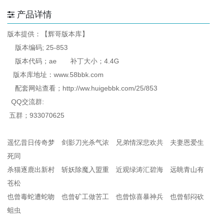
产品详情
版本提供：【辉哥版本库】
版本编码; 25-853
版本代码；ae 补丁大小；4.4G
版本库地址：www.58bbk.com
配套网站查看；http://ww.huigebbk.com/25/853
QQ交流群:
五群；933070625
遥忆昔日传奇梦 剑影刀光杀气浓 兄弟情深悲欢共 夫妻恩爱生
死同
杀猫逐鹿出新村 斩妖除魔入盟重 近观绿涛汇碧海 远眺青山有
苍松
也曾毒蛇遭蛇吻 也曾矿工做苦工 也曾惊喜暴神兵 也曾郁闷砍
蛆虫