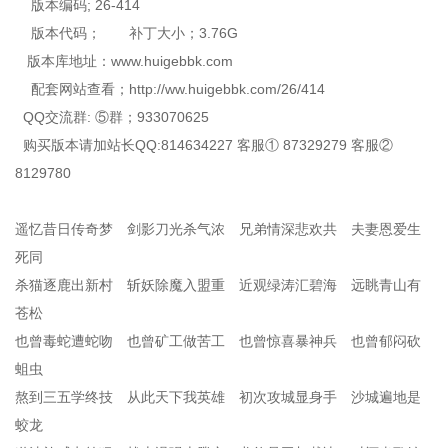
版本编码; 26-414
版本代码； 补丁大小；3.76G
版本库地址：www.huigebbk.com
配套网站查看；http://ww.huigebbk.com/26/414
QQ交流群: ⑤群；933070625
购买版本请加站长QQ:814634227 客服① 87329279 客服②
8129780
遥忆昔日传奇梦 剑影刀光杀气浓 兄弟情深悲欢共 夫妻恩爱生
死同
杀猫逐鹿出新村 斩妖除魔入盟重 近观绿涛汇碧海 远眺青山有
苍松
也曾毒蛇遭蛇吻 也曾矿工做苦工 也曾惊喜暴神兵 也曾郁闷砍
蛆虫
熬到三五学终技 从此天下我英雄 初次攻城显身手 沙城遍地是
蛟龙