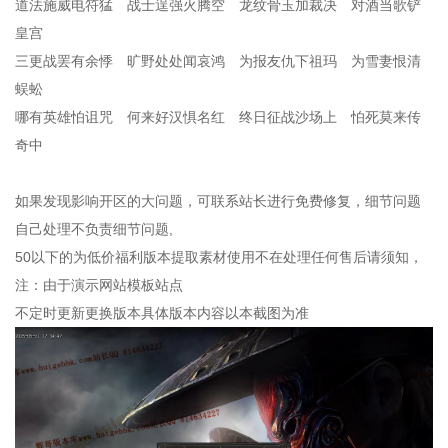
道法施威电符猛 战士逞强火腾空 龙纹骨玉加裁决 对酒当歌铲
皇宫
三更战罢有余悸 旷野处处闻哀鸿 为报友仇下祖玛 为雪妻恨清
蜈蚣
哪有英雄怕诅咒 何来好汉惧名红 终日征战沙场上 怕死莫来传
奇中
如果发现影响开区的大问题，可联系站长进行免费修复，细节问题
自己处理不负责细节问题,
50以下的为低价福利版本提取素材使用不在处理任何售后请须知，
注：由于演示网站模板站点
不定时更新更换版本具体版本内容以本截图为准