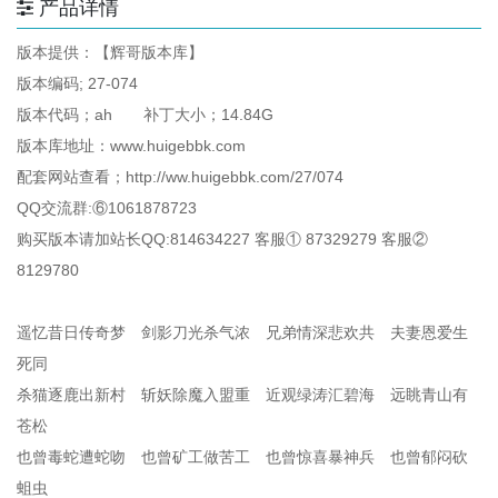
产品详情
版本提供：【辉哥版本库】
版本编码; 27-074
版本代码；ah 补丁大小；14.84G
版本库地址：www.huigebbk.com
配套网站查看；http://ww.huigebbk.com/27/074
QQ交流群:⑥1061878723
购买版本请加站长QQ:814634227 客服① 87329279 客服②
8129780
遥忆昔日传奇梦 剑影刀光杀气浓 兄弟情深悲欢共 夫妻恩爱生
死同
杀猫逐鹿出新村 斩妖除魔入盟重 近观绿涛汇碧海 远眺青山有
苍松
也曾毒蛇遭蛇吻 也曾矿工做苦工 也曾惊喜暴神兵 也曾郁闷砍
蛆虫