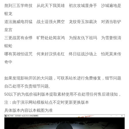
熬到三五学终技 从此天下我英雄 初次攻城显身手 沙城遍地是
蛟龙
道法施威电符猛 战士逞强火腾空 龙纹骨玉加裁决 对酒当歌铲
皇宫
三更战罢有余悸 旷野处处闻哀鸿 为报友仇下祖玛 为雪妻恨清
蜈蚣
哪有英雄怕诅咒 何来好汉惧名红 终日征战沙场上 怕死莫来传
奇中
如果发现影响开区的大问题，可联系站长进行免费修复，细节问题
自己处理不负责细节问题,
50以下的为低价福利版本提取素材使用不在处理任何售后请须知，
注：由于演示网站模板站点不定时更新更换版本
具体版本内容以本截图为准