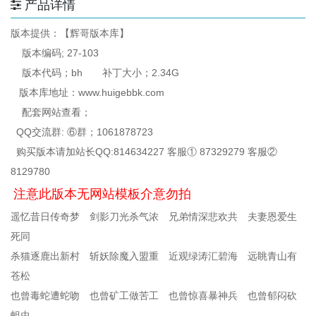
产品详情
版本提供：【辉哥版本库】
版本编码; 27-103
版本代码；bh 补丁大小；2.34G
版本库地址：www.huigebbk.com
配套网站查看；
QQ交流群: ⑥群；1061878723
购买版本请加站长QQ:814634227 客服① 87329279 客服②
8129780
注意此版本无网站模板介意勿拍
遥忆昔日传奇梦 剑影刀光杀气浓 兄弟情深悲欢共 夫妻恩爱生
死同
杀猫逐鹿出新村 斩妖除魔入盟重 近观绿涛汇碧海 远眺青山有
苍松
也曾毒蛇遭蛇吻 也曾矿工做苦工 也曾惊喜暴神兵 也曾郁闷砍
蛆虫