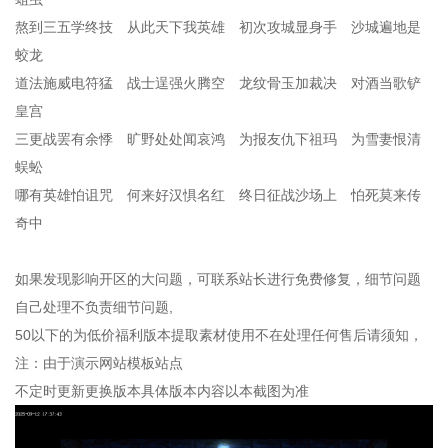
熬到三五学终技 从此天下我英雄 初次攻城显身手 沙城遍地是
蛟龙
道法施威电符猛 战士逞强火腾空 龙纹骨玉加裁决 对酒当歌铲
皇宫
三更战罢有余悸 旷野处处闻哀鸿 为报友仇下祖玛 为雪妻恨清
蜈蚣
哪有英雄怕诅咒 何来好汉惧名红 终日征战沙场上 怕死莫来传
奇中
如果发现影响开区的大问题，可联系站长进行免费修复，细节问题
自己处理不负责细节问题,
50以下的为低价福利版本提取素材使用不在处理任何售后请须知，
注：由于演示网站模板站点
不定时更新更换版本具体版本内容以本截图为准