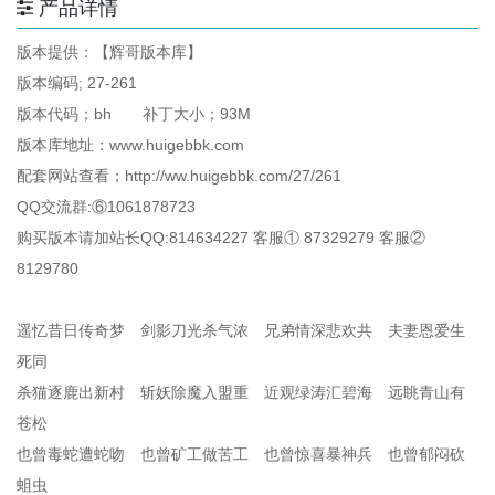
产品详情
版本提供：【辉哥版本库】
版本编码; 27-261
版本代码；bh 补丁大小；93M
版本库地址：www.huigebbk.com
配套网站查看；http://ww.huigebbk.com/27/261
QQ交流群:⑥1061878723
购买版本请加站长QQ:814634227 客服① 87329279 客服②
8129780
遥忆昔日传奇梦 剑影刀光杀气浓 兄弟情深悲欢共 夫妻恩爱生
死同
杀猫逐鹿出新村 斩妖除魔入盟重 近观绿涛汇碧海 远眺青山有
苍松
也曾毒蛇遭蛇吻 也曾矿工做苦工 也曾惊喜暴神兵 也曾郁闷砍
蛆虫