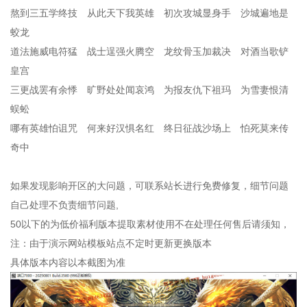
熬到三五学终技 从此天下我英雄 初次攻城显身手 沙城遍地是
蛟龙
道法施威电符猛 战士逞强火腾空 龙纹骨玉加裁决 对酒当歌铲
皇宫
三更战罢有余悸 旷野处处闻哀鸿 为报友仇下祖玛 为雪妻恨清
蜈蚣
哪有英雄怕诅咒 何来好汉惧名红 终日征战沙场上 怕死莫来传
奇中
如果发现影响开区的大问题，可联系站长进行免费修复，细节问题
自己处理不负责细节问题,
50以下的为低价福利版本提取素材使用不在处理任何售后请须知，
注：由于演示网站模板站点不定时更新更换版本
具体版本内容以本截图为准