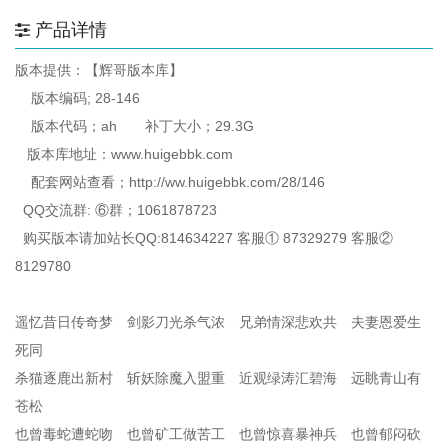
产品详情
版本提供：【辉哥版本库】
版本编码; 28-146
版本代码；ah 补丁大小；29.3G
版本库地址：www.huigebbk.com
配套网站查看；http://ww.huigebbk.com/28/146
QQ交流群: ⑥群；1061878723
购买版本请加站长QQ:814634227 客服① 87329279 客服②
8129780
遥忆昔日传奇梦 剑影刀光杀气浓 兄弟情深悲欢共 夫妻恩爱生
死同
杀猫逐鹿出新村 斩妖除魔入盟重 近观绿涛汇碧海 远眺青山有
苍松
也曾毒蛇遭蛇吻 也曾矿工做苦工 也曾惊喜暴神兵 也曾郁闷砍