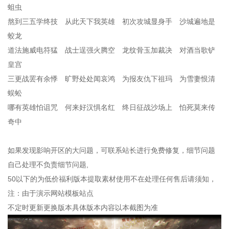
蛆虫
熬到三五学终技 从此天下我英雄 初次攻城显身手 沙城遍地是
蛟龙
道法施威电符猛 战士逞强火腾空 龙纹骨玉加裁决 对酒当歌铲
皇宫
三更战罢有余悸 旷野处处闻哀鸿 为报友仇下祖玛 为雪妻恨清
蜈蚣
哪有英雄怕诅咒 何来好汉惧名红 终日征战沙场上 怕死莫来传
奇中
如果发现影响开区的大问题，可联系站长进行免费修复，细节问题
自己处理不负责细节问题,
50以下的为低价福利版本提取素材使用不在处理任何售后请须知，
注：由于演示网站模板站点
不定时更新更换版本具体版本内容以本截图为准