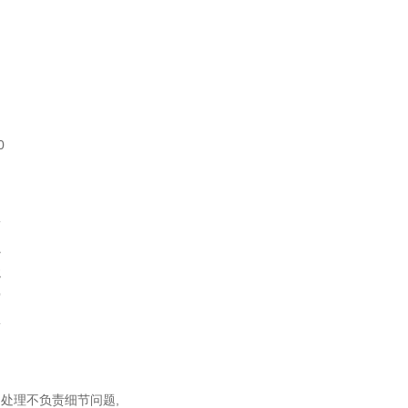
0
同
松
虫
龙
宫
蚣
中
处理不负责细节问题,