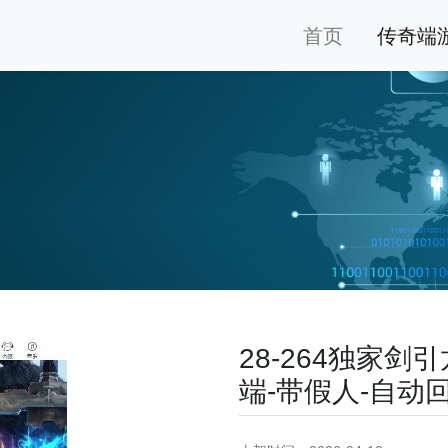
首页
传奇端
28-264独家
端-带假人-自动回