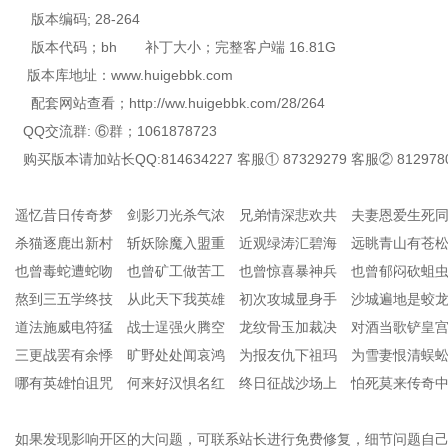
版本编码; 28-264
版本代码；bh 补丁大小；完整客户端 16.81G
版本库地址：www.huigebbk.com
配套网站查看；http://ww.huigebbk.com/28/264
QQ交流群: ⑥群；1061878723
购买版本请加站长QQ:814634227 客服① 87329279 客服② 812978
遥忆昔日传奇梦 剑影刀光杀气浓 兄弟情深悲欢共 夫妻恩爱生死
杀猫逐鹿出新村 斩妖除魔入盟重 近观绿涛汇碧海 远眺青山有苍
也曾毒蛇遭蛇吻 也曾矿工做苦工 也曾惊喜暴神兵 也曾郁闷砍蛆
熬到三五学终技 从此天下我英雄 初次攻城显身手 沙城遍地是蛟
道法施威电符猛 战士逞强火腾空 龙纹骨玉加裁决 对酒当歌铲皇
三更战罢有余悸 旷野处处闻哀鸿 为报友仇下祖玛 为雪妻恨清蜈
哪有英雄怕诅咒 何来好汉惧名红 终日征战沙场上 怕死莫来传奇
如果发现影响开区的大问题，可联系站长进行免费修复，细节问题自己