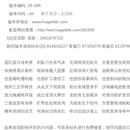
版本编码; 28-268
版本代码；bh 补丁大小；2.21G
版本库地址：www.huigebbk.com
配套网站查看；http://ww.huigebbk.com/28/268
QQ交流群: ⑥群；1061878723
购买版本请加站长QQ:814634227 客服① 87329279 客服② 812978
遥忆昔日传奇梦 剑影刀光杀气浓 兄弟情深悲欢共 夫妻恩爱生死
杀猫逐鹿出新村 斩妖除魔入盟重 近观绿涛汇碧海 远眺青山有苍
也曾毒蛇遭蛇吻 也曾矿工做苦工 也曾惊喜暴神兵 也曾郁闷砍蛆
熬到三五学终技 从此天下我英雄 初次攻城显身手 沙城遍地是蛟
道法施威电符猛 战士逞强火腾空 龙纹骨玉加裁决 对酒当歌铲皇
三更战罢有余悸 旷野处处闻哀鸿 为报友仇下祖玛 为雪妻恨清蜈
哪有英雄怕诅咒 何来好汉惧名红 终日征战沙场上 怕死莫来传奇
如果发现影响开区的大问题，可联系站长进行免费修复，细节问题自己