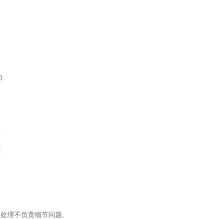
0
同
松
虫
龙
宫
蚣
中
处理不负责细节问题,