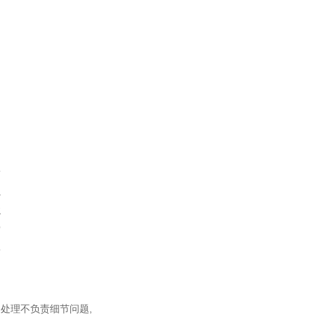
同
松
虫
龙
宫
蚣
中
处理不负责细节问题,