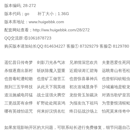
版本编码; 28-272
版本代码；go 补丁大小；1.36G
版本库地址：www.huigebbk.com
配套网站查看；http://ww.huigebbk.com/28/272
QQ交流群:⑥1061878723
购买版本请加站长QQ:814634227 客服① 87329279 客服② 8129780
遥忆昔日传奇梦 剑影刀光杀气浓 兄弟情深悲欢共 夫妻恩爱生死
杀猫逐鹿出新村 斩妖除魔入盟重 近观绿涛汇碧海 远眺青山有苍
也曾毒蛇遭蛇吻 也曾矿工做苦工 也曾惊喜暴神兵 也曾郁闷砍蛆
熬到三五学终技 从此天下我英雄 初次攻城显身手 沙城遍地是蛟
道法施威电符猛 战士逞强火腾空 龙纹骨玉加裁决 对酒当歌铲皇
三更战罢有余悸 旷野处处闻哀鸿 为报友仇下祖玛 为雪妻恨清蜈
哪有英雄怕诅咒 何来好汉惧名红 终日征战沙场上 怕死莫来传奇
如果发现影响开区的大问题，可联系站长进行免费修复，细节问题自己