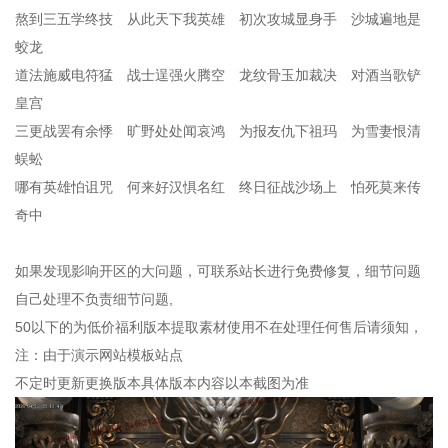
熬到三五学终技 从此天下我英雄 初次攻城显身手 沙城遍地是
蛟龙
道法施威电符猛 战士逞强火腾空 龙纹骨玉加裁决 对酒当歌铲
皇宫
三更战罢有余悸 旷野处处闻哀鸿 为报友仇下祖玛 为雪妻恨清
蜈蚣
哪有英雄怕诅咒 何来好汉惧名红 终日征战沙场上 怕死莫来传
奇中
如果发现影响开区的大问题，可联系站长进行免费修复，细节问题
自己处理不负责细节问题,
50以下的为低价福利版本提取素材使用不在处理任何售后请须知，
注：由于演示网站模板站点
不定时更新更换版本具体版本内容以本截图为准