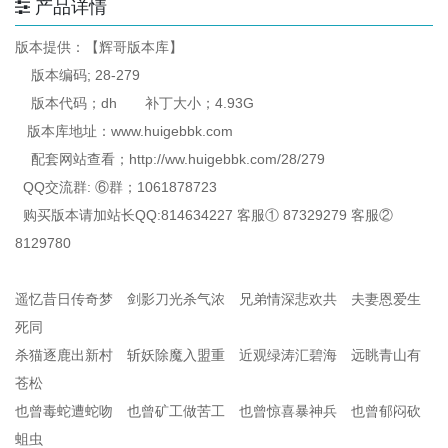
产品详情
版本提供：【辉哥版本库】
版本编码; 28-279
版本代码；dh 补丁大小；4.93G
版本库地址：www.huigebbk.com
配套网站查看；http://ww.huigebbk.com/28/279
QQ交流群: ⑥群；1061878723
购买版本请加站长QQ:814634227 客服① 87329279 客服②
8129780
遥忆昔日传奇梦 剑影刀光杀气浓 兄弟情深悲欢共 夫妻恩爱生
死同
杀猫逐鹿出新村 斩妖除魔入盟重 近观绿涛汇碧海 远眺青山有
苍松
也曾毒蛇遭蛇吻 也曾矿工做苦工 也曾惊喜暴神兵 也曾郁闷砍
蛆虫