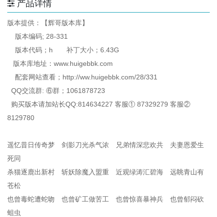
产品详情
版本提供：【辉哥版本库】
版本编码; 28-331
版本代码；h 补丁大小；6.43G
版本库地址：www.huigebbk.com
配套网站查看；http://ww.huigebbk.com/28/331
QQ交流群: ⑥群；1061878723
购买版本请加站长QQ:814634227 客服① 87329279 客服②
8129780
遥忆昔日传奇梦 剑影刀光杀气浓 兄弟情深悲欢共 夫妻恩爱生
死同
杀猫逐鹿出新村 斩妖除魔入盟重 近观绿涛汇碧海 远眺青山有
苍松
也曾毒蛇遭蛇吻 也曾矿工做苦工 也曾惊喜暴神兵 也曾郁闷砍
蛆虫