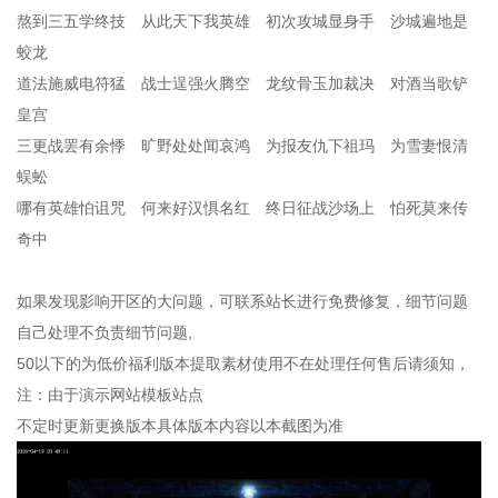
熬到三五学终技 从此天下我英雄 初次攻城显身手 沙城遍地是
蛟龙
道法施威电符猛 战士逞强火腾空 龙纹骨玉加裁决 对酒当歌铲
皇宫
三更战罢有余悸 旷野处处闻哀鸿 为报友仇下祖玛 为雪妻恨清
蜈蚣
哪有英雄怕诅咒 何来好汉惧名红 终日征战沙场上 怕死莫来传
奇中
如果发现影响开区的大问题，可联系站长进行免费修复，细节问题
自己处理不负责细节问题,
50以下的为低价福利版本提取素材使用不在处理任何售后请须知，
注：由于演示网站模板站点
不定时更新更换版本具体版本内容以本截图为准