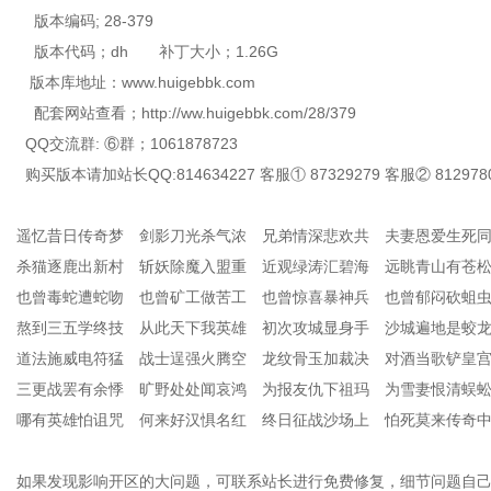
版本编码; 28-379
版本代码；dh 补丁大小；1.26G
版本库地址：www.huigebbk.com
配套网站查看；http://ww.huigebbk.com/28/379
QQ交流群: ⑥群；1061878723
购买版本请加站长QQ:814634227 客服① 87329279 客服② 812978
遥忆昔日传奇梦 剑影刀光杀气浓 兄弟情深悲欢共 夫妻恩爱生死
杀猫逐鹿出新村 斩妖除魔入盟重 近观绿涛汇碧海 远眺青山有苍
也曾毒蛇遭蛇吻 也曾矿工做苦工 也曾惊喜暴神兵 也曾郁闷砍蛆
熬到三五学终技 从此天下我英雄 初次攻城显身手 沙城遍地是蛟
道法施威电符猛 战士逞强火腾空 龙纹骨玉加裁决 对酒当歌铲皇
三更战罢有余悸 旷野处处闻哀鸿 为报友仇下祖玛 为雪妻恨清蜈
哪有英雄怕诅咒 何来好汉惧名红 终日征战沙场上 怕死莫来传奇
如果发现影响开区的大问题，可联系站长进行免费修复，细节问题自己