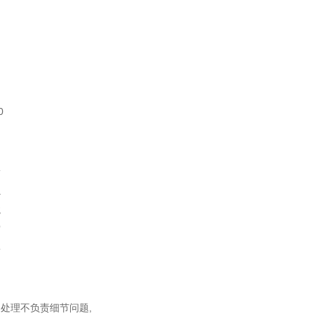
0
同
松
虫
龙
宫
蚣
中
处理不负责细节问题,