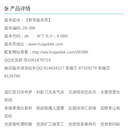
产品详情
版本提供：【辉哥版本库】
版本编码; 28-386
版本代码；dh 补丁大小；8.08G
版本库地址：www.huigebbk.com
配套网站查看；http://ww.huigebbk.com/28/386
QQ交流群:⑥1061878723
购买版本请加站长QQ:814634227 客服① 87329279 客服②
8129780
遥忆昔日传奇梦 剑影刀光杀气浓 兄弟情深悲欢共 夫妻恩爱生
死同
杀猫逐鹿出新村 斩妖除魔入盟重 近观绿涛汇碧海 远眺青山有
苍松
也曾毒蛇遭蛇吻 也曾矿工做苦工 也曾惊喜暴神兵 也曾郁闷砍