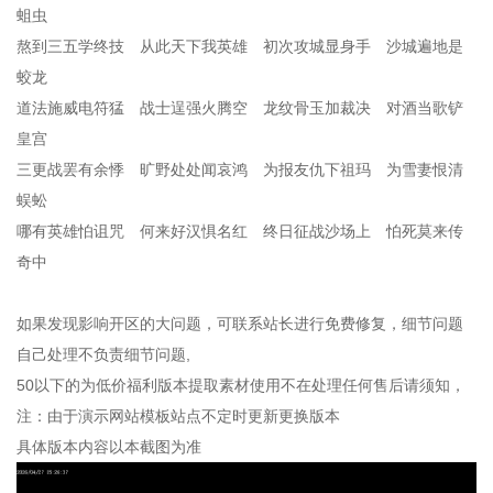
蛆虫
熬到三五学终技 从此天下我英雄 初次攻城显身手 沙城遍地是
蛟龙
道法施威电符猛 战士逞强火腾空 龙纹骨玉加裁决 对酒当歌铲
皇宫
三更战罢有余悸 旷野处处闻哀鸿 为报友仇下祖玛 为雪妻恨清
蜈蚣
哪有英雄怕诅咒 何来好汉惧名红 终日征战沙场上 怕死莫来传
奇中
如果发现影响开区的大问题，可联系站长进行免费修复，细节问题
自己处理不负责细节问题,
50以下的为低价福利版本提取素材使用不在处理任何售后请须知，
注：由于演示网站模板站点不定时更新更换版本
具体版本内容以本截图为准