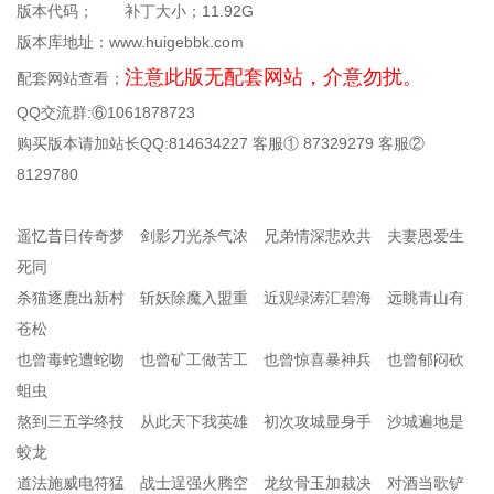
版本代码； 补丁大小；11.92G
版本库地址：www.huigebbk.com
注意此版无配套网站，介意勿扰。
配套网站查看；
QQ交流群:⑥1061878723
购买版本请加站长QQ:814634227 客服① 87329279 客服②
8129780
遥忆昔日传奇梦 剑影刀光杀气浓 兄弟情深悲欢共 夫妻恩爱生
死同
杀猫逐鹿出新村 斩妖除魔入盟重 近观绿涛汇碧海 远眺青山有
苍松
也曾毒蛇遭蛇吻 也曾矿工做苦工 也曾惊喜暴神兵 也曾郁闷砍
蛆虫
熬到三五学终技 从此天下我英雄 初次攻城显身手 沙城遍地是
蛟龙
道法施威电符猛 战士逞强火腾空 龙纹骨玉加裁决 对酒当歌铲