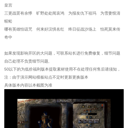
皇宫
三更战罢有余悸 旷野处处闻哀鸿 为报友仇下祖玛 为雪妻恨清
蜈蚣
哪有英雄怕诅咒 何来好汉惧名红 终日征战沙场上 怕死莫来传
奇中
如果发现影响开区的大问题，可联系站长进行免费修复，细节问题
自己处理不负责细节问题,
50以下的为低价福利版本提取素材使用不在处理任何售后请须知，
注：由于演示网站模板站点不定时更新更换版本
具体版本内容以本截图为准