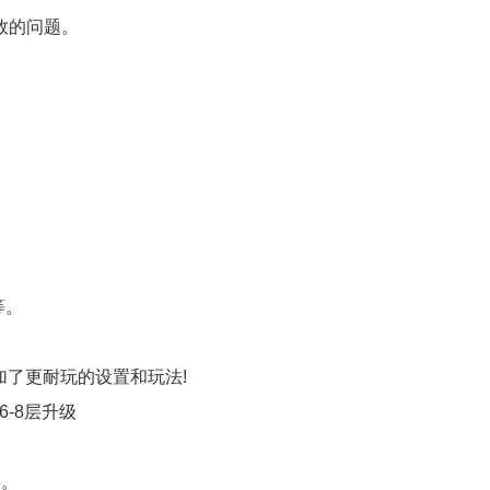
效的问题。
。
等。
加了更耐玩的设置和玩法!
6-8层升级
层。