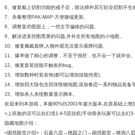
6、修复戴上切割功能的戒子后，除法师外其它职业切割不生
7、杀毒整理PAK-MAP-方便微端更新。
8、调整某些图面上，一些文字偏移的问题。
9、解决进某些图黑屏的问题,并补全所有地图的小地图。
10、修复佩戴盾牌,人物外观无法显示盾牌问题。
11、爆率做了精心的调整，不至于很肝，也不会一下就毕业
12、修复套装技能不触发的bug。
13、增加数种时装首饰(都可以增加技能伤害)。
14、增加四大陆包含四张怪物地图,添加眷恋一系列物品装备
15、增加杀人杀怪数量显示脚本。
欢迎来到本游戏，本服90%仿2001年盛大版本,在原基础上增
<上班族的话可以在幻境1-4-5层挂机!手动骨灰玩家可以去幻3-
隐藏地图介绍：
<困惑殿堂介绍>：石墓六层→桃园之门→困惑殿堂→猪洞八