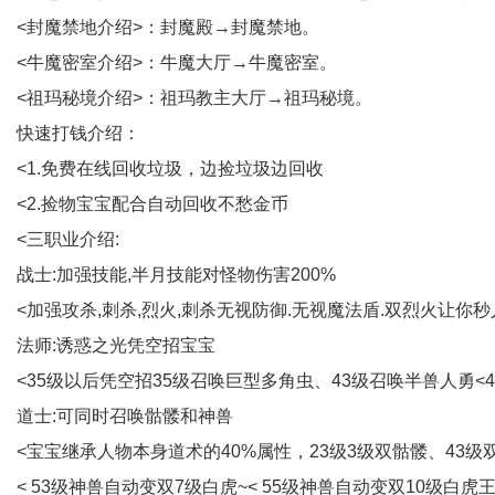
<封魔禁地介绍>：封魔殿→封魔禁地。
<牛魔密室介绍>：牛魔大厅→牛魔密室。
<祖玛秘境介绍>：祖玛教主大厅→祖玛秘境。
快速打钱介绍：
<1.免费在线回收垃圾，边捡垃圾边回收
<2.捡物宝宝配合自动回收不愁金币
<三职业介绍:
战士:加强技能,半月技能对怪物伤害200%
<加强攻杀,刺杀,烈火,刺杀无视防御.无视魔法盾.双烈火让你秒
法师:诱惑之光凭空招宝宝
<35级以后凭空招35级召唤巨型多角虫、43级召唤半兽人勇<4
道士:可同时召唤骷髅和神兽
<宝宝继承人物本身道术的40%属性，23级3级双骷髅、43级双
< 53级神兽自动变双7级白虎~< 55级神兽自动变双10级白虎王