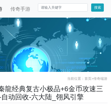
搜索
游
传奇手游
当前位置：
首页
>
传奇端游
.76秦龍经典复古小极品+6金币攻速三
-自动回收-六大陆_翎风引擎